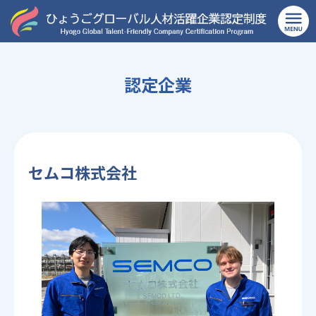
TOP
>
製造業
>
セムコ株式会社
認定企業
セムコ株式会社