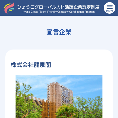
TOP
>
宿泊業、飲食サービス業
>
株式会社龍泉閣
宣言企業
株式会社龍泉閣