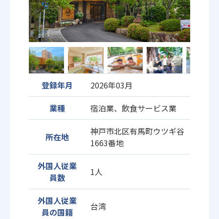
登録年月
2026年03月
業種
宿泊業、飲食サービス業
神戸市北区有馬町ウツギ谷
所在地
1663番地
外国人従業
1人
員数
外国人従業
台湾
員の国籍